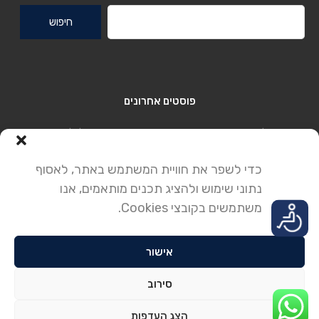
חיפוש:
פוסטים אחרונים
בתים למכירה בקיסריה – מדריך פרקטי עם דוגמה לוילה יוקרתית
בשכונת הטבע (12)
כדי לשפר את חוויית המשתמש באתר, לאסוף
בתים למכירה בקיסריה – יוקרה, איכות חיים והשקעה חכמה
נתוני שימוש ולהציג תכנים מותאמים, אנו
קיסריה שכונה 12 (הטבע) – שילוב מושלם של טבע, קהילה ומיקום
משתמשים בקובצי Cookies.
אסטרטגי
אישור
© 2025. כל הזכויות שמורות לחברה לנדל"ן קיסריה.
סירוב
האתר הוקם על ידי
POUNKOM
הצג העדפות