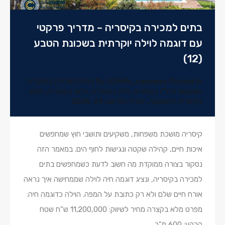
בתים למכירה בקיסריה – מדריך פרקטי
עם דוגמה לוילה יוקרתית בשכונת הטבע
(12)
Posted in
ADMIN_caesarea
By
בתים למכירה בקיסריה
,
השקעות נדל"ן בקיסריה
,
וילה בקיסריה
,
וילות בקיסריה
,
וילות
בקיסריה להשקעה
,
יוקרה
On
אוק 24, 2025
קיסריה מושכת משפחות, משקיעים ותושבי חוץ שמחפשים
איכות חיים, קהילה שקטה ונגישות לחוף הים. במאמר הזה
נסקור בצורה ממוקדת מה חשוב לדעת כשמחפשים בתים
למכירה בקיסריה, ונציג דוגמה חיה לוילה שממחישה איך נראה
אורח חיים שלם ולא רק כתובת על המפה. הוילה כדוגמה חיה:
מפרט מלא בקצרה מחיר לשיווק: 11,200,000 ש"ח שטח
קרקע: 600 מ"ר…