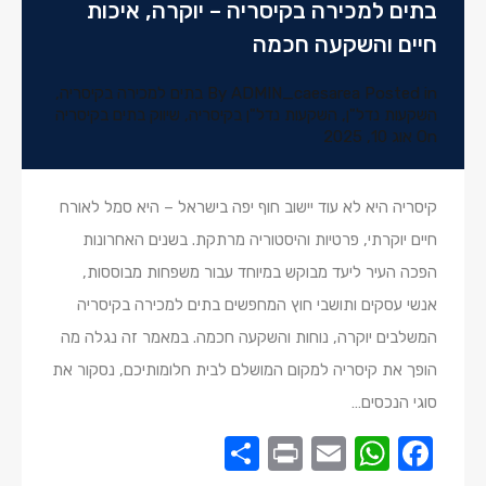
בתים למכירה בקיסריה – יוקרה, איכות
חיים והשקעה חכמה
Posted in
ADMIN_caesarea
By
בתים למכירה בקיסריה
,
השקעות נדל"ן
,
השקעות נדל"ן בקיסריה
,
שיווק בתים בקיסריה
On
אוג 10, 2025
קיסריה היא לא עוד יישוב חוף יפה בישראל – היא סמל לאורח
חיים יוקרתי, פרטיות והיסטוריה מרתקת. בשנים האחרונות
הפכה העיר ליעד מבוקש במיוחד עבור משפחות מבוססות,
אנשי עסקים ותושבי חוץ המחפשים בתים למכירה בקיסריה
המשלבים יוקרה, נוחות והשקעה חכמה. במאמר זה נגלה מה
הופך את קיסריה למקום המושלם לבית חלומותיכם, נסקור את
סוגי הנכסים…
Share
Print
WhatsApp
Email
Facebook