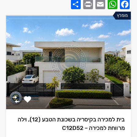
Share
Print
WhatsApp
Email
Facebook
מומלץ
בית למכירה בקיסריה בשכונת הטבע (12), וילה
מרווחת למכירה – C12D52