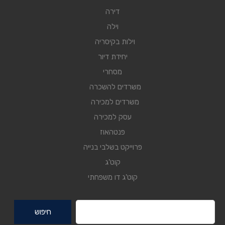
דירה
וילה
וילות בקיסריה
יחידת דיור
מסחרי
משרדים להשכרה
משרדים למכירה
עסק למכירה
פנטהאוז
פרוייקט בשלבי בנייה
קוט'ג
קוט'ג דו משפחתי
חיפוש: