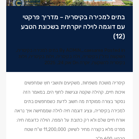
בתים למכירה בקיסריה – מדריך פרקטי
עם דוגמה לוילה יוקרתית בשכונת הטבע
(12)
Posted in
ADMIN_caesarea
By
בתים למכירה בקיסריה
,
השקעות נדל"ן בקיסריה
,
וילה בקיסריה
,
וילות בקיסריה
,
וילות
בקיסריה להשקעה
,
יוקרה
On
אוק 24, 2025
קיסריה מושכת משפחות, משקיעים ותושבי חוץ שמחפשים
איכות חיים, קהילה שקטה ונגישות לחוף הים. במאמר הזה
נסקור בצורה ממוקדת מה חשוב לדעת כשמחפשים בתים
למכירה בקיסריה, ונציג דוגמה חיה לוילה שממחישה איך נראה
אורח חיים שלם ולא רק כתובת על המפה. הוילה כדוגמה חיה:
מפרט מלא בקצרה מחיר לשיווק: 11,200,000 ש"ח שטח
קרקע: 600 מ"ר…