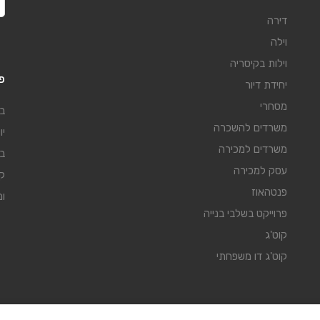
דירה
וילה
וילות בקיסריה
פו
יחידת דיור
מסחרי
בת
משרדים להשכרה
יו
משרדים למכירה
בת
עסק למכירה
פנטהאוז
ומ
פרוייקט בשלבי בנייה
קוט'ג
קוט'ג דו משפחתי