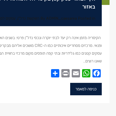
באזור
Posted in
ADMIN_caesarea
By
השקעות נדל"ן
,
עסקים למכ
הקיסריה מזמן אינה רק יעד לבתי יוקרה ונכסי נדל"ן פרטי. בשנים ה
ופנאי. מרכזים מסחריים איכותיים כמו 
עסקים קטנים כמו גלידריות ובתי קפה תופסים מקום מרכזי בחוויית הבי
שאנו רוצים…
Share
Print
WhatsApp
Email
Facebook
כניסה למאמר