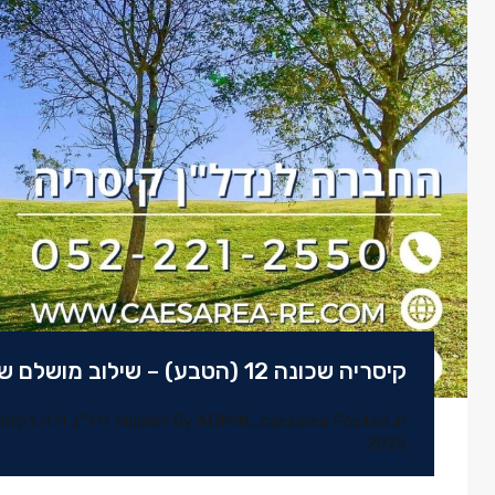
קיסריה שכונה 12 (הטבע) – שילוב מושלם של טבע, קהילה ומיקום אסטרטגי
Posted in
ADMIN_caesarea
By
השקעות נדל"ן
,
וילה בקיסר
2025