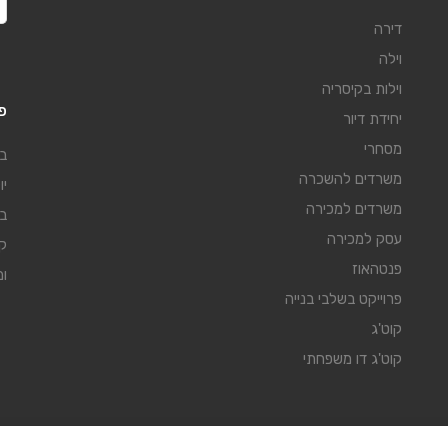
דירה
וילה
וילות בקיסריה
פו
יחידת דיור
מסחרי
בת
משרדים להשכרה
יו
משרדים למכירה
בת
עסק למכירה
פנטהאוז
ומ
פרוייקט בשלבי בנייה
קוט'ג
קוט'ג דו משפחתי