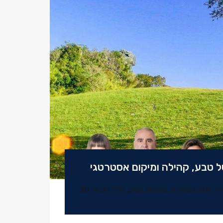
יה
,
וילות בקיסריה
,
טרנדים בשוק
,
כללי
On
יול 30,