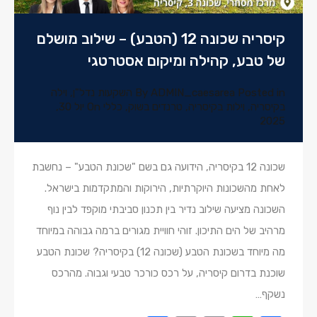
קיסריה שכונה 12 (הטבע) – שילוב מושלם
של טבע, קהילה ומיקום אסטרטגי
Posted in
ADMIN_caesarea
By
השקעות נדל"ן
,
וילה
בקיסריה
,
וילות בקיסריה
,
טרנדים בשוק
,
כללי
On
יול 30,
2025
שכונה 12 בקיסריה, הידועה גם בשם "שכונת הטבע" – נחשבת
לאחת מהשכונות היוקרתיות, הירוקות והמתקדמות בישראל.
השכונה מציעה שילוב נדיר בין תכנון סביבתי מוקפד לבין נוף
מרהיב של הים התיכון. זוהי חוויית מגורים ברמה גבוהה במיוחד
מה מיוחד בשכונת הטבע (שכונה 12) בקיסריה? שכונת הטבע
שוכנת בדרום קיסריה, על רכס כורכר טבעי וגבוה. מהרכס
נשקף…