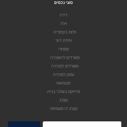
סוגי נכסים
דירה
וילה
וילות בקיסריה
יחידת דיור
מסחרי
משרדים להשכרה
משרדים למכירה
עסק למכירה
פנטהאוז
פרוייקט בשלבי בנייה
קוט'ג
קוט'ג דו משפחתי
חיפוש: