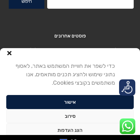
פוסטים אחרונים
בתים למכירה בקיסריה – מדריך פרקטי עם דוגמה לוילה יוקרתית
בשכונת הטבע (12)
כדי לשפר את חוויית המשתמש באתר, לאסוף
בתים למכירה בקיסריה – יוקרה, איכות חיים והשקעה חכמה
נתוני שימוש ולהציג תכנים מותאמים, אנו
קיסריה שכונה 12 (הטבע) – שילוב מושלם של טבע, קהילה ומיקום
משתמשים בקובצי Cookies.
אסטרטגי
אישור
© 2025. כל הזכויות שמורות לחברה לנדל"ן קיסריה.
סירוב
האתר הוקם על ידי
POUNKOM
הצג העדפות