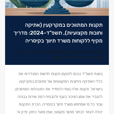
תקנות המתווכים במקרקעין (אתיקה
וחובות מקצועיות), תשפ"ד–2024: מדריך
מקיף ללקוחות משרד תיווך בקיסריה
Posted in
ADMIN_caesarea
By
השקעות נדל"ן
,
משרד
תיווך בקיסריה
On
מאי 28, 2025
בשנת תשפ"ד נכנסו לתוקפן תקנות חדשות המגדירות את
כללי האתיקה והחובות המקצועיות של מתווכים במקרקעין
בישראל. תקנות אלה נועדו להסדיר את התנהלות המתווכים,
להגביר את אמון הציבור בענף ולהבטיח רמת שירות גבוהה.
עבור כל מי שמחפש משרד תיווך בקיסריה, הכרת התקנות
יכולה לעזור לבחור מתווך מקצועי, אמין ופועל כחוק. פרק א':