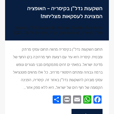
השקעות נדל"ן בקיסריה – האופציה
המצוינת לעסקאות מצליחות!
Posted in
Michael Pounko
By
השקעות נדל"ן
,
השקעות
נדל"ן בקיסריה
,
טרנדים בשוק
,
יוקרה
,
כללי
On
יול 25, 2023
תחום השקעות נדל"ן בקיסריה מהווה תחום עסקי מרתק
ומבטיח. קיסריה היא עיר עם רצועת חוף מרהיבה בקו החוף של
מדינת ישראל. בפאתי ים זהים מתמקמים מבני מגורים ונופש
ברמה גבוהה ומתחם היסטורי מרהיב. כל אלו מהווים פוטנציאל
עסקי מובהק להשקעות נדל"ן באזור זה. קיסריה, הפנינה
הקסומה של חוף הים של ישראל, היא ללא ספק אזור…
Share
Print
WhatsApp
Email
Facebook